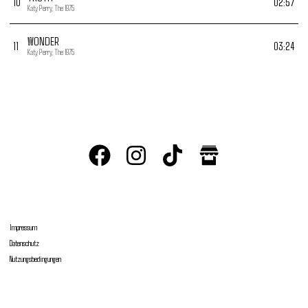
10
02:57
Katy Perry, The 1975
WONDER
11
03:24
Katy Perry, The 1975
Impressum
Datenschutz
Nutzungsbedingungen