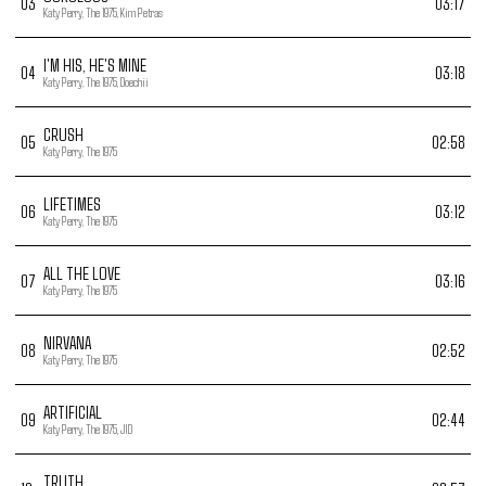
0
3
03:17
Katy Perry, The 1975, Kim Petras
I'M HIS, HE'S MINE
0
4
03:18
Katy Perry, The 1975, Doechii
CRUSH
0
5
02:58
Katy Perry, The 1975
LIFETIMES
0
6
03:12
Katy Perry, The 1975
ALL THE LOVE
0
7
03:16
Katy Perry, The 1975
NIRVANA
0
8
02:52
Katy Perry, The 1975
ARTIFICIAL
0
9
02:44
Katy Perry, The 1975, JID
TRUTH