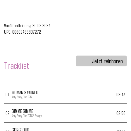
Veröffentlichung:
20.09.2024
UPC:
00602465897272
Jetzt reinhören
Tracklist
WOMAN'S WORLD
0
1
02:43
Katy Perry, The 1975
GIMME GIMME
0
2
02:58
Katy Perry, The 1975, 21 Savage
GORGEOUS